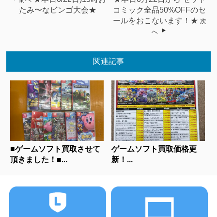
たみ〜なビンゴ大会★
コミック全品50%OFFのセ
ールをおこないます！★
次
へ
関連記事
■ゲームソフト買取させて
ゲームソフト買取価格更
頂きました！■...
新！...