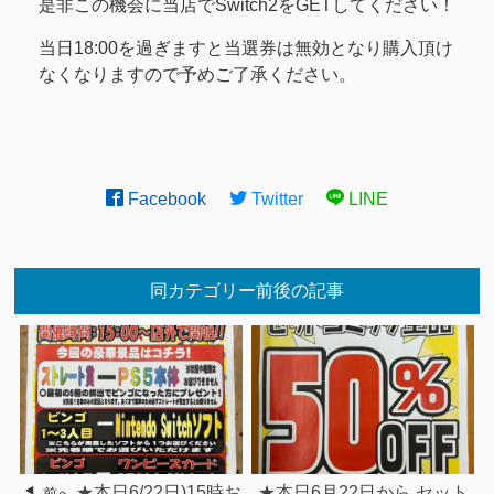
是非この機会に当店でSwitch2をGETしてください！
当日18:00を過ぎますと当選券は無効となり購入頂け
なくなりますので予めご了承ください。
Facebook
Twitter
LINE
同カテゴリー前後の記事
★本日6/22日)15時お
★本日6月22日から セット
前へ