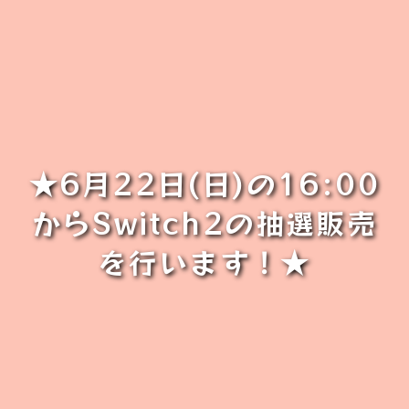
★6月22日(日)の16:00
からSwitch2の抽選販売
を行います！★