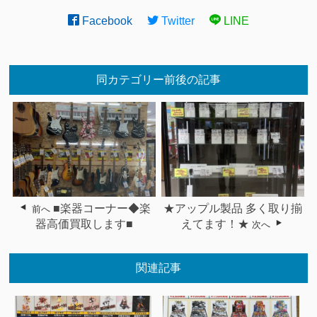
Facebook
Twitter
LINE
同カテゴリー前後の記事
■楽器コーナー◆楽
★アップル製品 多く取り揃
前へ
器高価買取します■
えてます！★
次へ
関連記事