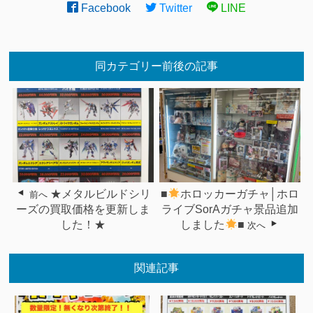
Facebook
Twitter
LINE
同カテゴリー前後の記事
★メタルビルドシリ
■
ホロッカーガチャ│ホロ
前へ
ーズの買取価格を更新しま
ライブSorAガチャ景品追加
した！★
しました
■
次へ
関連記事