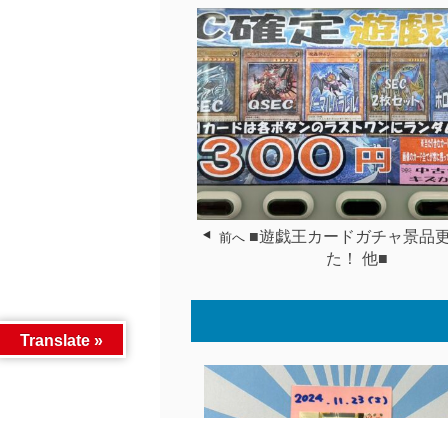
■遊戯王カードガチャ景品
前へ
た！ 他■
Translate »