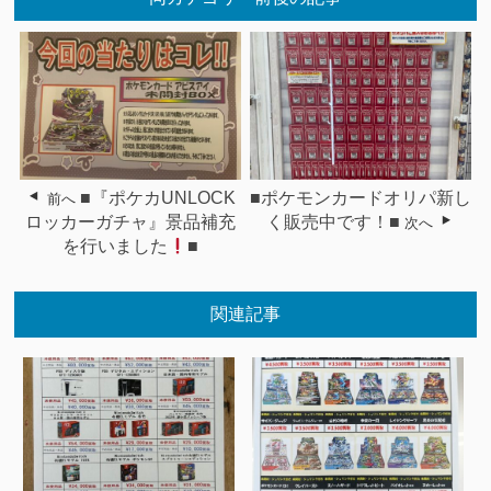
■『ポケカUNLOCK
■ポケモンカードオリパ新し
前へ
ロッカーガチャ』景品補充
く販売中です！■
次へ
を行いました
■
関連記事