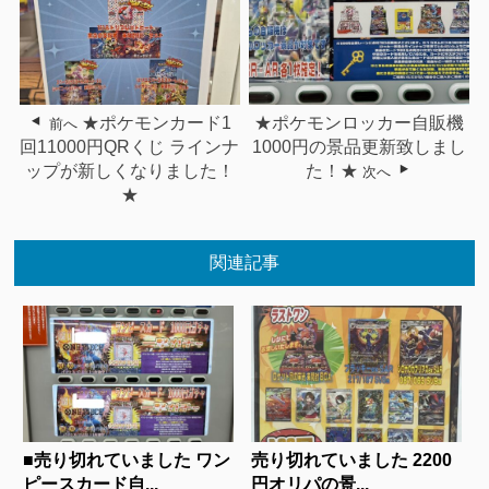
★ポケモンカード1
★ポケモンロッカー自販機
前へ
回11000円QRくじ ラインナ
1000円の景品更新致しまし
ップが新しくなりました！
た！★
次へ
★
関連記事
■売り切れていました ワン
売り切れていました 2200
ピースカード自...
円オリパの景...